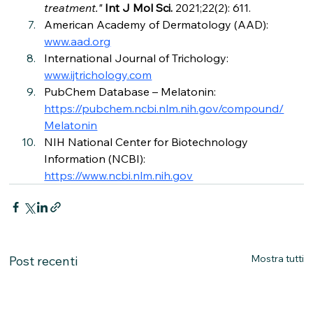
treatment."
Int J Mol Sci.
 2021;22(2): 611.
American Academy of Dermatology (AAD): 
www.aad.org
International Journal of Trichology: 
www.ijtrichology.com
PubChem Database – Melatonin: 
https://pubchem.ncbi.nlm.nih.gov/compound/
Melatonin
NIH National Center for Biotechnology 
Information (NCBI): 
https://www.ncbi.nlm.nih.gov
Mostra tutti
Post recenti