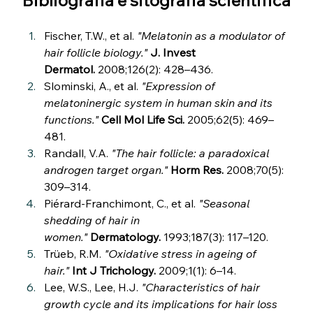
Fischer, T.W., et al. 
"Melatonin as a modulator of 
hair follicle biology."
J. Invest 
Dermatol.
 2008;126(2): 428–436.
Slominski, A., et al. 
"Expression of 
melatoninergic system in human skin and its 
functions."
Cell Mol Life Sci.
 2005;62(5): 469–
481.
Randall, V.A. 
"The hair follicle: a paradoxical 
androgen target organ."
Horm Res.
 2008;70(5): 
309–314.
Piérard-Franchimont, C., et al. 
"Seasonal 
shedding of hair in 
women."
Dermatology.
 1993;187(3): 117–120.
Trüeb, R.M. 
"Oxidative stress in ageing of 
hair."
Int J Trichology.
 2009;1(1): 6–14.
Lee, W.S., Lee, H.J. 
"Characteristics of hair 
growth cycle and its implications for hair loss 