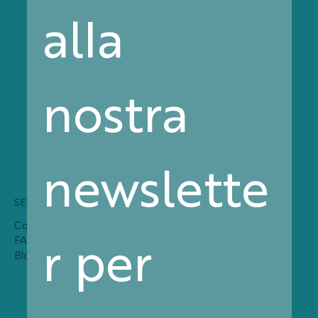
alla 
Clabiotech conquista il 2° posto al Best
Company Award del Cosmofarma
nostra 
2026
newslette
SERVIZI
SOCIAL
Contatti
r per 
FAQ
Blog