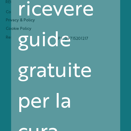
ricevere 
REGOLAMENTI
METODI DI PAGAMENTO
Condizioni generali
Privacy & Policy
guide 
Cookie Policy
Resi e Rimborsi
P.I. 09715201217
gratuite 
per la 
Clabio ® è un marchio registrato di
Clabiotech S.r.l.
cura 